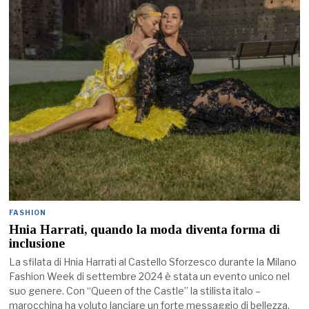
FASHION
Hnia Harrati, quando la moda diventa forma di
inclusione
La sfilata di Hnia Harrati al Castello Sforzesco durante la Milano
Fashion Week di settembre 2024 è stata un evento unico nel
suo genere. Con “Queen of the Castle” la stilista italo –
marocchina ha voluto lanciare un forte messaggio di bellezza,