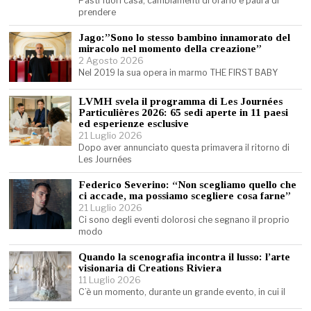
Pasti fuori casa, cambiamenti di orario e paura di
prendere
Jago:”Sono lo stesso bambino innamorato del
miracolo nel momento della creazione”
2 Agosto 2026
Nel 2019 la sua opera in marmo THE FIRST BABY
LVMH svela il programma di Les Journées
Particulières 2026: 65 sedi aperte in 11 paesi
ed esperienze esclusive
21 Luglio 2026
Dopo aver annunciato questa primavera il ritorno di
Les Journées
Federico Severino: “Non scegliamo quello che
ci accade, ma possiamo scegliere cosa farne”
21 Luglio 2026
Ci sono degli eventi dolorosi che segnano il proprio
modo
Quando la scenografia incontra il lusso: l’arte
visionaria di Creations Riviera
11 Luglio 2026
C’è un momento, durante un grande evento, in cui il