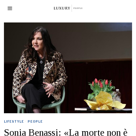
LIFESTYLE
·
PEOPLE
Sonia Benassi: «La morte non è