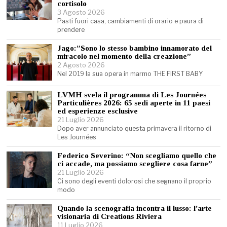
cortisolo
3 Agosto 2026
Pasti fuori casa, cambiamenti di orario e paura di
prendere
Jago:”Sono lo stesso bambino innamorato del
miracolo nel momento della creazione”
2 Agosto 2026
Nel 2019 la sua opera in marmo THE FIRST BABY
LVMH svela il programma di Les Journées
Particulières 2026: 65 sedi aperte in 11 paesi
ed esperienze esclusive
21 Luglio 2026
Dopo aver annunciato questa primavera il ritorno di
Les Journées
Federico Severino: “Non scegliamo quello che
ci accade, ma possiamo scegliere cosa farne”
21 Luglio 2026
Ci sono degli eventi dolorosi che segnano il proprio
modo
Quando la scenografia incontra il lusso: l’arte
visionaria di Creations Riviera
11 Luglio 2026