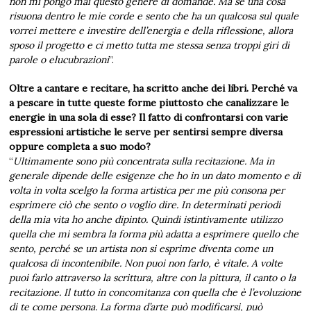
non mi pongo mai questo genere di domande. Ma se una cosa
risuona dentro le mie corde e sento che ha un qualcosa sul quale
vorrei mettere e investire dell’energia e della riflessione, allora
sposo il progetto e ci metto tutta me stessa senza troppi giri di
parole o elucubrazioni
”.
Oltre a cantare e recitare, ha scritto anche dei libri. Perché va
a pescare in tutte queste forme piuttosto che canalizzare le
energie in una sola di esse? Il fatto di confrontarsi con varie
espressioni artistiche le serve per sentirsi sempre diversa
oppure completa a suo modo?
“
Ultimamente sono più concentrata sulla recitazione. Ma in
generale dipende delle esigenze che ho in un dato momento e di
volta in volta scelgo la forma artistica per me più consona per
esprimere ciò che sento o voglio dire. In determinati periodi
della mia vita ho anche dipinto. Quindi istintivamente utilizzo
quella che mi sembra la forma più adatta a esprimere quello che
sento, perché se un artista non si esprime diventa come un
qualcosa di incontenibile. Non puoi non farlo, è vitale. A volte
puoi farlo attraverso la scrittura, altre con la pittura, il canto o la
recitazione. Il tutto in concomitanza con quella che è l’evoluzione
di te come persona. La forma d’arte può modificarsi, può