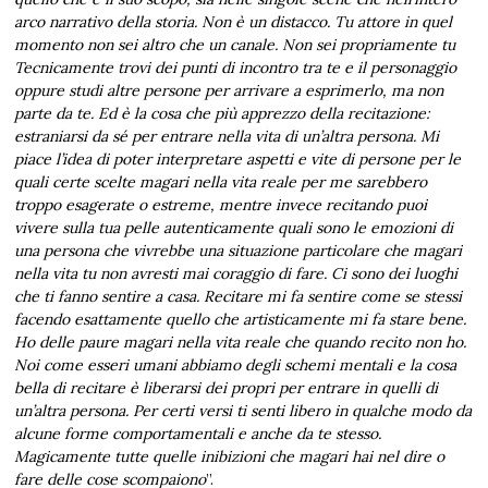
arco narrativo della storia. Non è un distacco. Tu attore in quel
momento non sei altro che un canale. Non sei propriamente tu
Tecnicamente trovi dei punti di incontro tra te e il personaggio
oppure studi altre persone per arrivare a esprimerlo, ma non
parte da te. Ed è la cosa che più apprezzo della recitazione:
estraniarsi da sé per entrare nella vita di un’altra persona. Mi
piace l’idea di poter interpretare aspetti e vite di persone per le
quali certe scelte magari nella vita reale per me sarebbero
troppo esagerate o estreme, mentre invece recitando puoi
vivere sulla tua pelle autenticamente quali sono le emozioni di
una persona che vivrebbe una situazione particolare che magari
nella vita tu non avresti mai coraggio di fare. Ci sono dei luoghi
che ti fanno sentire a casa. Recitare mi fa sentire come se stessi
facendo esattamente quello che artisticamente mi fa stare bene.
Ho delle paure magari nella vita reale che quando recito non ho.
Noi come esseri umani abbiamo degli schemi mentali e la cosa
bella di recitare è liberarsi dei propri per entrare in quelli di
un’altra persona. Per certi versi ti senti libero in qualche modo da
alcune forme comportamentali e anche da te stesso.
Magicamente tutte quelle inibizioni che magari hai nel dire o
fare delle cose scompaiono
”.