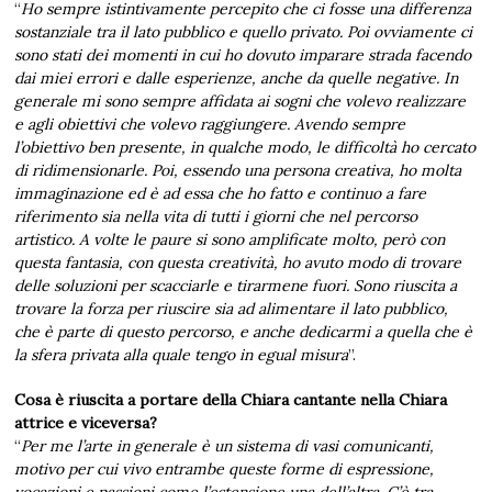
“
Ho sempre istintivamente percepito che ci fosse una differenza
sostanziale tra il lato pubblico e quello privato. Poi ovviamente ci
sono stati dei momenti in cui ho dovuto imparare strada facendo
dai miei errori e dalle esperienze, anche da quelle negative. In
generale mi sono sempre affidata ai sogni che volevo realizzare
e agli obiettivi che volevo raggiungere. Avendo sempre
l’obiettivo ben presente, in qualche modo, le difficoltà ho cercato
di ridimensionarle. Poi, essendo una persona creativa, ho molta
immaginazione ed è ad essa che ho fatto e continuo a fare
riferimento sia nella vita di tutti i giorni che nel percorso
artistico. A volte le paure si sono amplificate molto, però con
questa fantasia, con questa creatività, ho avuto modo di trovare
delle soluzioni per scacciarle e tirarmene fuori. Sono riuscita a
trovare la forza per riuscire sia ad alimentare il lato pubblico,
che è parte di questo percorso, e anche dedicarmi a quella che è
la sfera privata alla quale tengo in egual misura
”.
Cosa è riuscita a portare della Chiara cantante nella Chiara
attrice e viceversa?
“
Per me l’arte in generale è un sistema di vasi comunicanti,
motivo per cui vivo entrambe queste forme di espressione,
vocazioni e passioni come l’estensione una dell’altra. C’è tra