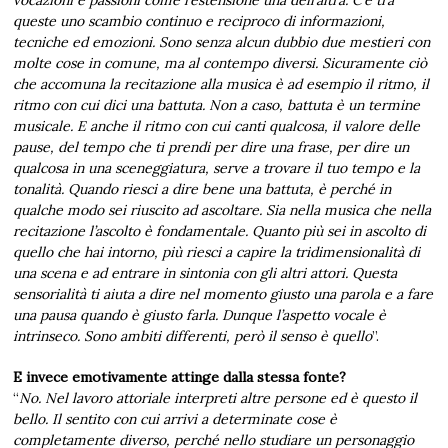
queste uno scambio continuo e reciproco di informazioni,
tecniche ed emozioni. Sono senza alcun dubbio due mestieri con
molte cose in comune, ma al contempo diversi. Sicuramente ciò
che accomuna la recitazione alla musica è ad esempio il ritmo, il
ritmo con cui dici una battuta. Non a caso, battuta è un termine
musicale. E anche il ritmo con cui canti qualcosa, il valore delle
pause, del tempo che ti prendi per dire una frase, per dire un
qualcosa in una sceneggiatura, serve a trovare il tuo tempo e la
tonalità. Quando riesci a dire bene una battuta, è perché in
qualche modo sei riuscito ad ascoltare. Sia nella musica che nella
recitazione l’ascolto è fondamentale. Quanto più sei in ascolto di
quello che hai intorno, più riesci a capire la tridimensionalità di
una scena e ad entrare in sintonia con gli altri attori. Questa
sensorialità ti aiuta a dire nel momento giusto una parola e a fare
una pausa quando è giusto farla. Dunque l’aspetto vocale è
intrinseco. Sono ambiti differenti, però il senso è quello
”.
E invece emotivamente attinge dalla stessa fonte?
“
No. Nel lavoro attoriale interpreti altre persone ed è questo il
bello. Il sentito con cui arrivi a determinate cose è
completamente diverso, perché nello studiare un personaggio