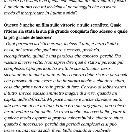
a uscire ed evadere da quella che chiamiamo ‘normalità’. Questo
è un elemento che mi avvicina al personaggio che ho avuto
modo di interpretare in L’ultima sfida”
.
Questo è anche un film sulle vittorie e sulle sconfitte. Quale
ritiene sia stata la sua più grande conquista fino adesso e quale
la più grande delusione?
“
Ogni percorso artistico credo, incluso il mio, è fatto di alti e
bassi, nel senso che puoi avere successo, perderlo,
riconquistarlo, quindi è una parabola che conosco, perché l’ho
vissuta diverse volte. Non saprei dire qual è stato il periodo più
complesso. Ogni periodo ha avuto le sue difficoltà, però
sicuramente in quei momenti ho scoperto delle risorse personali
che pensavo di non avere e ho imparato anche a chiedere aiuto,
cosa che prima non ero in grado di fare. Cercavo di sobbarcarmi
il tutto. Invece adesso ammetto magari di avere, quando mi
capita, delle difficoltà. Mi piace aiutare e anche chiedere aiuto
alle persone di cui mi fido. Prima ero più orgogliosa, non volevo
farmi vedere vulnerabile. La trovo anche una cosa bella, poter in
qualche modo esporre la propria vulnerabilità e chiedere aiuto
quando è necessario, perché dai periodi complessi ci si può
tirare su, ma non da soli. È più bello quando si condivide
”.