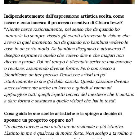
Indipendentemente dall’espressione artistica scelta, come
nasce e cosa innesca il processo creativo di Chiara Iezzi?
“
Niente nasce razionalmente, nel senso che da quando ho
memoria ho sempre vissuto gli eventi attraverso la visione che
avevo in quel momento. Sin da quando ero bambina vedevo le
cose in un certo modo. Da bambina disegnavo e attraverso il
disegno esprimevo quello che volevo dire e che magari non
dicevo a parole. Poi nel tempo è diventato scrivere una canzone
o recitare, assumendo diverse forme. Però non riesco a
identificare un iter preciso. Penso che artisti un po’
istintivamente lo si è già dalla nascita. Questa passione diventa
successivamente anche un lavoro e quindi si vanno ad
aggiungere tutti quegli aspetti tecnici del mestiere che ti aiutano
a dare forma e sostanza a quelle visioni che hai in testa
”.
Cosa guida le sue scelte artistiche e la spinge a decide di
sposare un progetto oppure no?
“
In questo invece sono molto meno razionale e più istintiva.
L’istinto in me è qualcosa di molto forte. Non scelgo a tavolino e