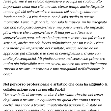
l’arte per me è un veicolo espressivo e occupa un ruolo molto
importante nella mia vita, ma allo stesso tempo anche l’aspetto
umano giù dal palcoscenico e lontano dal set è ugualmente
fondamentale. La vita dunque non è solo quello in questo
momento. L’arte in generale, non solo la musica, mi ha insegnato
che non solo posso sopravvivere, ma posso vivere. Ho imparato
più a vivere che a sopravvivere. Prima per me l’arte era
sopravvivenza pura, adesso ho imparato a vivere con più relax e
serenità, anche quando faccio un’audizione per un ruolo. Prima
ero molto più impaziente del risultato, invece adesso ho un
approccio più rilassato e le cose di conseguenza arrivano con
molta più semplicità. Mi giudico meno, nel senso che prima ero
molto più inflessibile con me stessa, mentre ora sono finalmente
riuscita a trovare un’armonia e una tranquillità nell’affrontare le
cose
”.
Nel percorso professionale e artistico che cosa ha aggiunto la
collaborazione con sua sorella Paola?
“
La cosa bella di lavorare in due è che siamo riuscite nel corso
degli anni a trovare un equilibrio tra quelli che erano i nostri
cliché, ma anche a trovare un’autenticità personale. È stato un
vero e proprio viaggio che poi cambia e assume una valenza