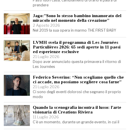
Pasti fuori casa, cambiamenti di orario e paura di
prendere
Jago:”Sono lo stesso bambino innamorato del
miracolo nel momento della creazione”
2 Agosto 2026
Nel 2019 la sua opera in marmo THE FIRST BABY
LVMH svela il programma di Les Journées
Particulières 2026: 65 sedi aperte in 11 paesi
ed esperienze esclusive
21 Luglio 2026
Dopo aver annunciato questa primavera il ritorno di
Les Journées
Federico Severino: “Non scegliamo quello che
ci accade, ma possiamo scegliere cosa farne”
21 Luglio 2026
Ci sono degli eventi dolorosi che segnano il proprio
modo
Quando la scenografia incontra il lusso: l’arte
visionaria di Creations Riviera
11 Luglio 2026
C’è un momento, durante un grande evento, in cui il