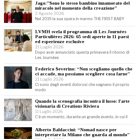
Jago:”Sono lo stesso bambino innamorato del
miracolo nel momento della creazione”
2 Agosto 2026
Nel 2019 la sua opera in marmo THE FIRST BABY
LVMH svela il programma di Les Journées
Particulières 2026: 65 sedi aperte in 11 paesi
ed esperienze esclusive
21 Luglio 2026
Dopo aver annunciato questa primavera il ritorno di
Les Journées
Federico Severino: “Non scegliamo quello che
ci accade, ma possiamo scegliere cosa farne”
21 Luglio 2026
Ci sono degli eventi dolorosi che segnano il proprio
modo
Quando la scenografia incontra il lusso: l’arte
visionaria di Creations Riviera
11 Luglio 2026
C’è un momento, durante un grande evento, in cui il
Alberto Baldaccini: “Nomad nasce per
interpretare la Milano che guarda al mondo”