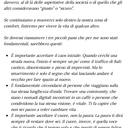
davvero, al di là delle aspettative della società o di quello che gli
altri consideravano “giusto” o “sicuro”.
Se continuiamo a muoverci solo dentro la nostra zona di
comfort, finiremo per vivere la vita di qualcun altro.
Se dovessi riassumere i tre piccoli passi che per me sono stati
fondamentali, sarebbero questi:
È importante accettare il caos iniziale: Quando cerchi una
strada nuova, l’inizio è sempre un po’ come il traffico di Bali:
caotico, disorientante e pieno di imprevisti. Ma lo
smarrimento è solo il segno che stai lasciando andare il
vecchio per fare spazio al nuovo.
È fondamentale circondarsi di persone che viaggiano sulla
tua stessa lunghezza d’onda: Trovare una community, che
siano i nomadi digitali incontrati in un caffè o persone che
condividono la tua stessa visione, è vitale. Ti fa capire che
non sei pazzo a voler cambiare vita.
È importante ascoltare il cuore, non la paura: La paura ti dirà
sempre di restare dove sei. Il cuore, invece, è quella voce
che ti ricorda che il tempo vola e che meriti di essere felice