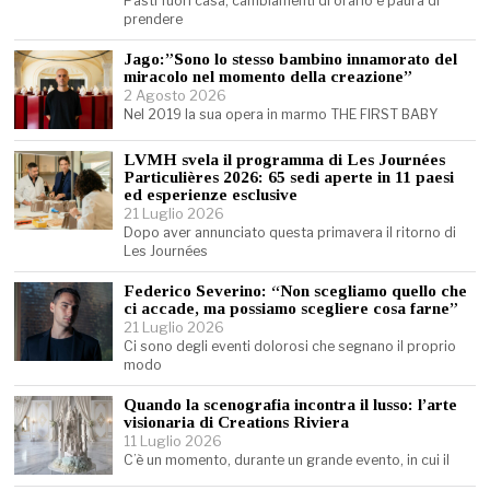
Pasti fuori casa, cambiamenti di orario e paura di
prendere
Jago:”Sono lo stesso bambino innamorato del
miracolo nel momento della creazione”
2 Agosto 2026
Nel 2019 la sua opera in marmo THE FIRST BABY
LVMH svela il programma di Les Journées
Particulières 2026: 65 sedi aperte in 11 paesi
ed esperienze esclusive
21 Luglio 2026
Dopo aver annunciato questa primavera il ritorno di
Les Journées
Federico Severino: “Non scegliamo quello che
ci accade, ma possiamo scegliere cosa farne”
21 Luglio 2026
Ci sono degli eventi dolorosi che segnano il proprio
modo
Quando la scenografia incontra il lusso: l’arte
visionaria di Creations Riviera
11 Luglio 2026
C’è un momento, durante un grande evento, in cui il