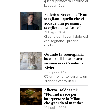
questa primavera il ritorno di
Les Journées
Federico Severino: “Non
scegliamo quello che ci
accade, ma possiamo
scegliere cosa farne”
21 Luglio 2026
Ci sono degli eventi dolorosi
che segnano il proprio
modo
Quando la scenografia
incontra il lusso: l’arte
visionaria di Creations
Riviera
11 Luglio 2026
C’è un momento, durante un
grande evento, in cui il
Alberto Baldaccini:
“Nomad nasce per
interpretare la Milano
che guarda al mondo”
10 Luglio 2026