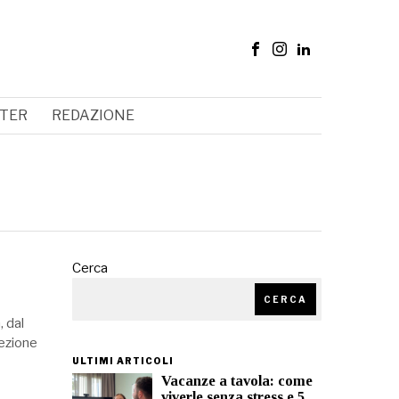
TER
REDAZIONE
Cerca
CERCA
, dal
lezione
ULTIMI ARTICOLI
Vacanze a tavola: come
viverle senza stress e 5