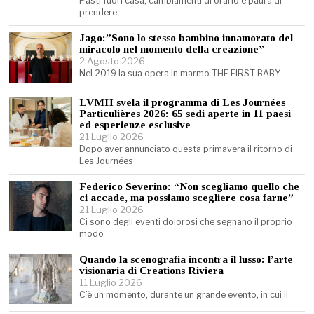
Pasti fuori casa, cambiamenti di orario e paura di
prendere
Jago:”Sono lo stesso bambino innamorato del
miracolo nel momento della creazione”
2 Agosto 2026
Nel 2019 la sua opera in marmo THE FIRST BABY
LVMH svela il programma di Les Journées
Particulières 2026: 65 sedi aperte in 11 paesi
ed esperienze esclusive
21 Luglio 2026
Dopo aver annunciato questa primavera il ritorno di
Les Journées
Federico Severino: “Non scegliamo quello che
ci accade, ma possiamo scegliere cosa farne”
21 Luglio 2026
Ci sono degli eventi dolorosi che segnano il proprio
modo
Quando la scenografia incontra il lusso: l’arte
visionaria di Creations Riviera
11 Luglio 2026
C’è un momento, durante un grande evento, in cui il