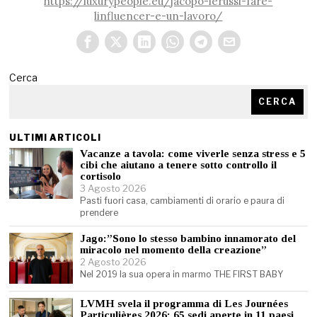
https://luxurypeople.eu/jacopo-ierussi-fare-
linfluencer-e-un-lavoro/
Cerca
CERCA
ULTIMI ARTICOLI
Vacanze a tavola: come viverle senza stress e 5
cibi che aiutano a tenere sotto controllo il
cortisolo
3 Agosto 2026
Pasti fuori casa, cambiamenti di orario e paura di
prendere
Jago:”Sono lo stesso bambino innamorato del
miracolo nel momento della creazione”
2 Agosto 2026
Nel 2019 la sua opera in marmo THE FIRST BABY
LVMH svela il programma di Les Journées
Particulières 2026: 65 sedi aperte in 11 paesi