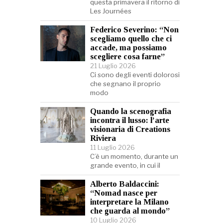
questa primavera il ritorno di
Les Journées
Federico Severino: “Non
scegliamo quello che ci
accade, ma possiamo
scegliere cosa farne”
21 Luglio 2026
Ci sono degli eventi dolorosi
che segnano il proprio
modo
Quando la scenografia
incontra il lusso: l’arte
visionaria di Creations
Riviera
11 Luglio 2026
C’è un momento, durante un
grande evento, in cui il
Alberto Baldaccini:
“Nomad nasce per
interpretare la Milano
che guarda al mondo”
10 Luglio 2026