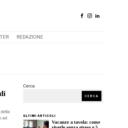
TER
REDAZIONE
Cerca
di
CERCA
 della
ULTIMI ARTICOLI
o ad
Vacanze a tavola: come
viverle senza stress e 5