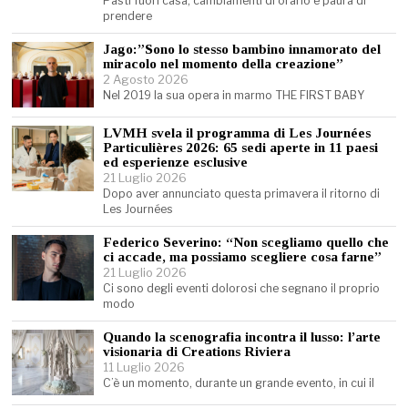
Pasti fuori casa, cambiamenti di orario e paura di
prendere
Jago:”Sono lo stesso bambino innamorato del
miracolo nel momento della creazione”
2 Agosto 2026
Nel 2019 la sua opera in marmo THE FIRST BABY
LVMH svela il programma di Les Journées
Particulières 2026: 65 sedi aperte in 11 paesi
ed esperienze esclusive
21 Luglio 2026
Dopo aver annunciato questa primavera il ritorno di
Les Journées
Federico Severino: “Non scegliamo quello che
ci accade, ma possiamo scegliere cosa farne”
21 Luglio 2026
Ci sono degli eventi dolorosi che segnano il proprio
modo
Quando la scenografia incontra il lusso: l’arte
visionaria di Creations Riviera
11 Luglio 2026
C’è un momento, durante un grande evento, in cui il