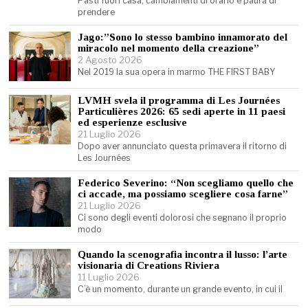
Pasti fuori casa, cambiamenti di orario e paura di
prendere
Jago:”Sono lo stesso bambino innamorato del
miracolo nel momento della creazione”
2 Agosto 2026
Nel 2019 la sua opera in marmo THE FIRST BABY
LVMH svela il programma di Les Journées
Particulières 2026: 65 sedi aperte in 11 paesi
ed esperienze esclusive
21 Luglio 2026
Dopo aver annunciato questa primavera il ritorno di
Les Journées
Federico Severino: “Non scegliamo quello che
ci accade, ma possiamo scegliere cosa farne”
21 Luglio 2026
Ci sono degli eventi dolorosi che segnano il proprio
modo
Quando la scenografia incontra il lusso: l’arte
visionaria di Creations Riviera
11 Luglio 2026
C’è un momento, durante un grande evento, in cui il