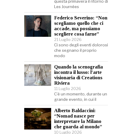
questa primavera il ritorno di
Les Journées
Federico Severino: “Non
scegliamo quello che ci
accade, ma possiamo
scegliere cosa farne”
21 Luglio 2026
Ci sono degli eventi dolorosi
che segnano il proprio
modo
Quando la scenografia
incontra il lusso: l’arte
visionaria di Creations
Riviera
11 Luglio 2026
C’è un momento, durante un
grande evento, in cui il
Alberto Baldaccini:
“Nomad nasce per
interpretare la Milano
che guarda al mondo”
10 Luglio 2026