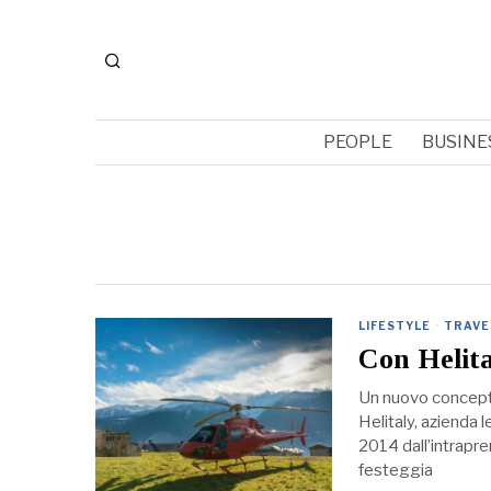
PEOPLE
BUSINE
LIFESTYLE
·
TRAVE
Con Helital
Un nuovo concept d
Helitaly, azienda l
2014 dall’intrapr
festeggia