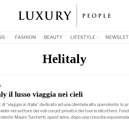
SS
FASHION
BEAUTY
LIFESTYLE
NEWSLET
Helitaly
L
y il lusso viaggia nei cieli
i “viaggio in Italia” dedicato ad una clientela alto spendente: lo 
eader nel settore dei voli con jet privati e dei tour in elicottero. Fon
endente Mauro Turchetti, quest’anno, dopo una crescita esponenzia