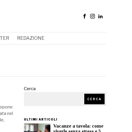
TER
REDAZIONE
Cerca
CERCA
propone
data nel
le,
ULTIMI ARTICOLI
Vacanze a tavola: come
viverle senza stress e 5