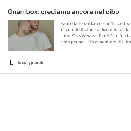
Gnambox: crediamo ancora nel cibo
Hanno fatto del loro claim “In food w
incontrato Stefano e Riccardo fondato
chiave? <<Wow!>>. Perché “in food we
stato per noi il filo conduttore di tutt
luxurypeople