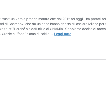
e trust” un vero e proprio mantra che dal 2012 ad oggi li ha portati ad
ri di Gnambox, che da un anno hanno deciso di lasciare Milano per tr
 trust”?Perché sin dall’inizio di GNAMBOX abbiamo deciso di raccontar
Gnambox:
o. Grazie al “food” siamo riusciti a …
Leggi tutto
crediamo
ancora
nel
cibo